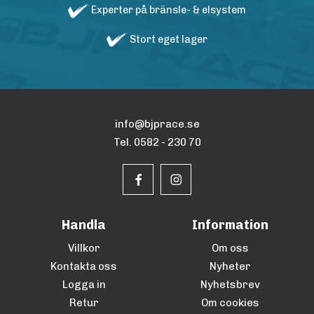
Experter på bränsle- & elsystem
Stort eget lager
info@bjprace.se
Tel. 0582 - 230 70
Handla
Information
Villkor
Om oss
Kontakta oss
Nyheter
Logga in
Nyhetsbrev
Retur
Om cookies