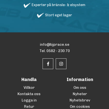
Experter på bränsle- & elsystem
Stort eget lager
info@bjprace.se
Tel. 0582 - 230 70
Handla
Information
Villkor
Om oss
Kontakta oss
Nyheter
Logga in
Nyhetsbrev
Retur
Om cookies