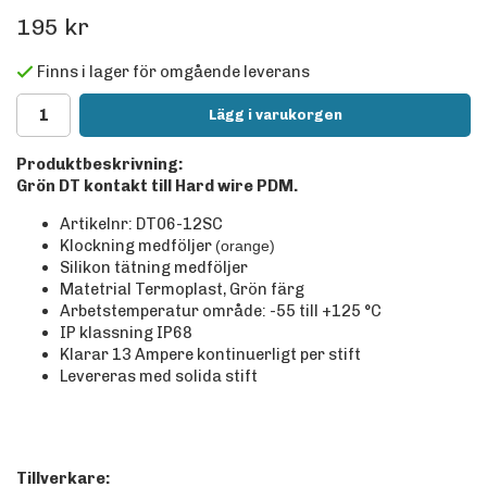
195 kr
Finns i lager för omgående leverans
Lägg i varukorgen
Produktbeskrivning:
Grön DT kontakt till Hard wire PDM.
Artikelnr: DT06-12SC
Klockning medföljer
(orange)
Silikon tätning medföljer
Matetrial Termoplast, Grön färg
Arbetstemperatur område: -55 till +125
°C
IP klassning IP68
Klarar 13 Ampere kontinuerligt per stift
Levereras med solida stift
Tillverkare: