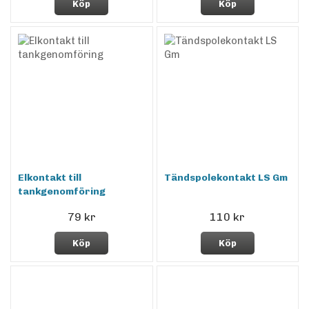
Köp
Köp
Elkontakt till
Tändspolekontakt LS Gm
tankgenomföring
79 kr
110 kr
Köp
Köp