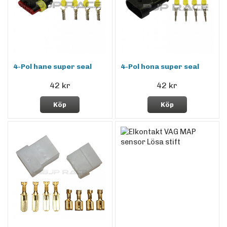
4-Pol hane super seal
4-Pol hona super seal
42 kr
42 kr
Köp
Köp