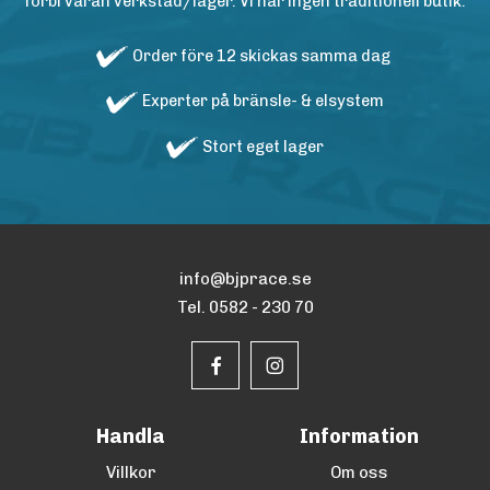
förbi våran verkstad/lager. Vi har ingen traditionell butik.
Order före 12 skickas samma dag
Experter på bränsle- & elsystem
Stort eget lager
info@bjprace.se
Tel. 0582 - 230 70
Handla
Information
Villkor
Om oss