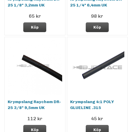
25 1/8" 3,2mm UK
25 1/4" 6,4mm UK
65 kr
98 kr
Köp
Köp
Krympslang Raychem DR-
Krympslang 4:1 POLY
25 3/8" 9,5mm UK
GLUELINE .315
112 kr
45 kr
Köp
Köp