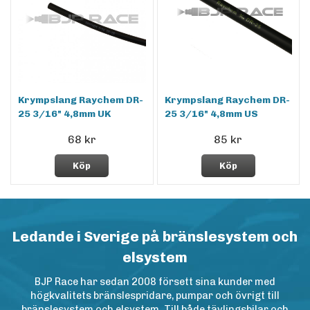
Krympslang Raychem DR-
Krympslang Raychem DR-
25 3/16" 4,8mm UK
25 3/16" 4,8mm US
68 kr
85 kr
Köp
Köp
Ledande i Sverige på bränslesystem och
elsystem
BJP Race har sedan 2008 försett sina kunder med
högkvalitets bränslespridare, pumpar och övrigt till
bränslesystem och elsystem. Till både tävlingsbilar och