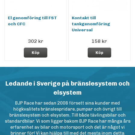
El genomföring till FST
Kontakt till
och CFC
tankgenomföring
Universal
302 kr
158 kr
Köp
Köp
Ledande i Sverige på bränslesystem och
elsystem
BJP Race har sedan 2008 försett sina kunder med
högkvalitets bränslespridare, pumpar och övrigt till
bränslesystem och elsystem. Till både tävlingsbilar och
standardbilar. Vi som ligger bakom BJP Race har många års
erfarenhet av bilar och motorsport och det är något vi
brinner för! Vi kan hjälpa till med det mesta inom detta