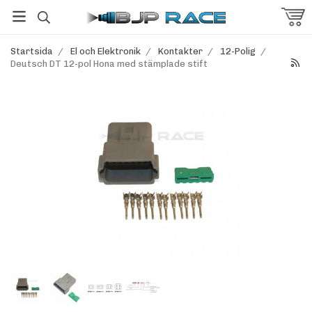
Startsida
/
El och Elektronik
/
Kontakter
/
12-Polig
/
Deutsch DT 12-pol Hona med stämplade stift