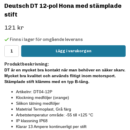
Deutsch DT 12-pol Hona med stämplade
stift
121 kr
Finns i lager för omgående leverans
Lägg i varukorgen
Produktbeskrivning:
DT är en mycket bra kontakt när man behöver en säker skarv.
Mycket bra kvalitet och används flitigt inom motorsport.
Stämplade stift klämms med en typ B-tång.
Artikelnr: DT04-12P
Klockning medföljer
(orange)
Silikon tätning medföljer
Matetrial Termoplast, Grå färg
Arbetstemperatur område: -55 till +125
°C
IP klassning IP68
Klarar 13 Ampere kontinuerligt per stift