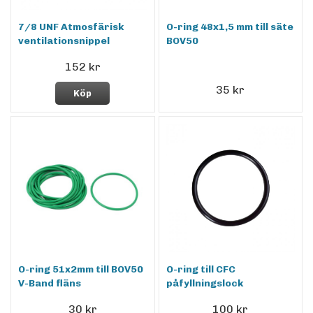
7/8 UNF Atmosfärisk
O-ring 48x1,5 mm till säte
ventilationsnippel
BOV50
152 kr
35 kr
Köp
O-ring 51x2mm till BOV50
O-ring till CFC
V-Band fläns
påfyllningslock
30 kr
100 kr