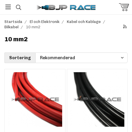
Startsida
/
El och Elektronik
/
Kabel och Kablage
/
Bilkabel
/
10 mm2
10 mm2
Sortering