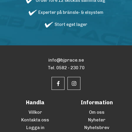
Order före 12 skickas samma dag
Experter på bränsle- & elsystem
Stort eget lager
info@bjprace.se
Tel. 0582 - 230 70
Handla
Information
Villkor
Om oss
Kontakta oss
Nyheter
Logga in
Nyhetsbrev