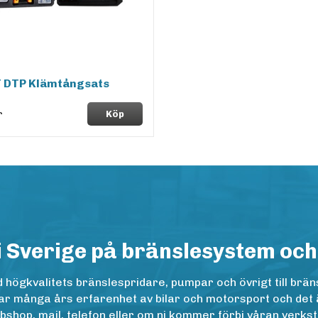
 DTP Klämtångsats
r
Köp
i Sverige på bränslesystem och
ögkvalitets bränslespridare, pumpar och övrigt till bräns
r många års erfarenhet av bilar och motorsport och det är n
op, mail, telefon eller om ni kommer förbi våran verkstad