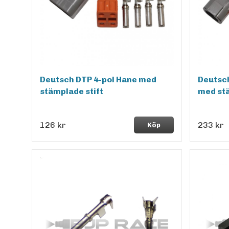
Deutsch DTP 4-pol Hane med
Deutsch
stämplade stift
med stä
126 kr
233 kr
Köp