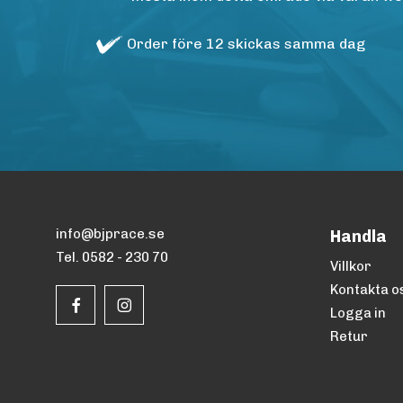
Order före 12 skickas samma dag
info@bjprace.se
Handla
Tel. 0582 - 230 70
Villkor
Kontakta o
Logga in
Retur