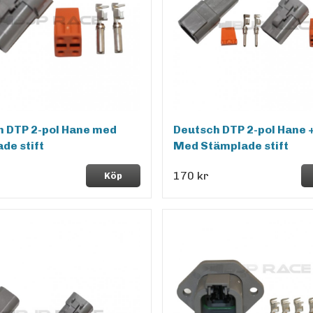
h DTP 2-pol Hane med
Deutsch DTP 2-pol Hane 
de stift
Med Stämplade stift
170 kr
Köp