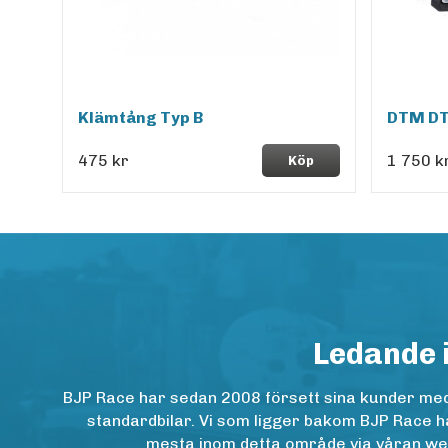
Klämtång Typ B
DTM DT
475 kr
1 750 k
Köp
Ledande 
BJP Race har sedan 2008 försett sina kunder med h
standardbilar. Vi som ligger bakom BJP Race ha
mesta inom detta område via våran websh