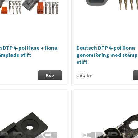
 DTP 4-pol Hane + Hona
Deutsch DTP 4-pol Hona
mplade stift
genomföring med stämp
stift
185 kr
Köp