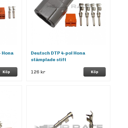
+ Hona
Deutsch DTP 4-pol Hona
stämplade stift
126 kr
Köp
Köp