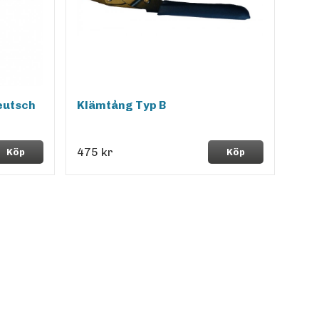
Deutsch
Klämtång Typ B
475 kr
Köp
Köp