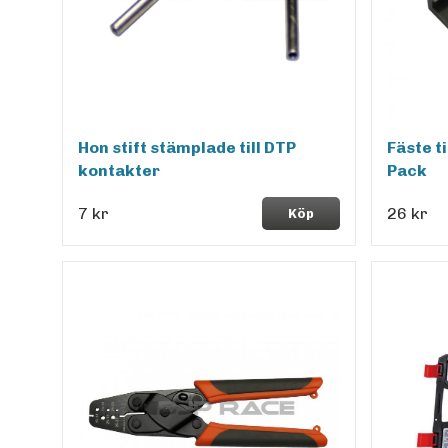
Hon stift stämplade till DTP
Fäste t
kontakter
Pack
7 kr
26 kr
Köp