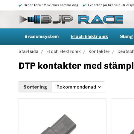
Order före 12 skickas samma dag
Experter på bränsle- & elsy
Bränslesystem
El och Elektronik
Slang 
Startsida
/
El och Elektronik
/
Kontakter
/
Deutsc
DTP kontakter med stämplad
Sortering