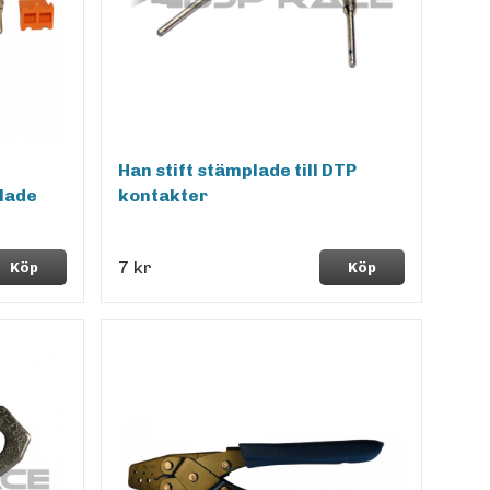
Han stift stämplade till DTP
lade
kontakter
7 kr
Köp
Köp