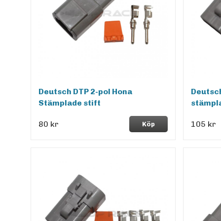
Deutsch DTP 2-pol Hona
Deutsc
Stämplade stift
stämpla
80 kr
105 kr
Köp