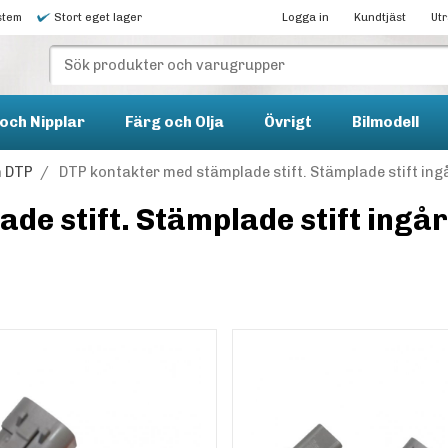
stem
Stort eget lager
Logga in
Kundtjäst
Ut
och Nipplar
Färg och Olja
Övrigt
Bilmodell
h DTP
/
DTP kontakter med stämplade stift. Stämplade stift ingår
e stift. Stämplade stift ingår 