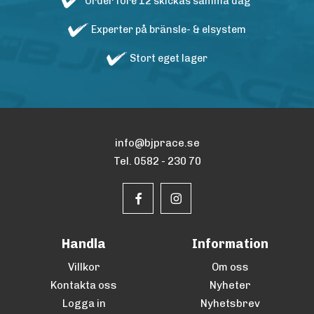
Order före 12 skickas samma dag
Experter på bränsle- & elsystem
Stort eget lager
info@bjprace.se
Tel. 0582 - 230 70
Handla
Information
Villkor
Om oss
Kontakta oss
Nyheter
Logga in
Nyhetsbrev