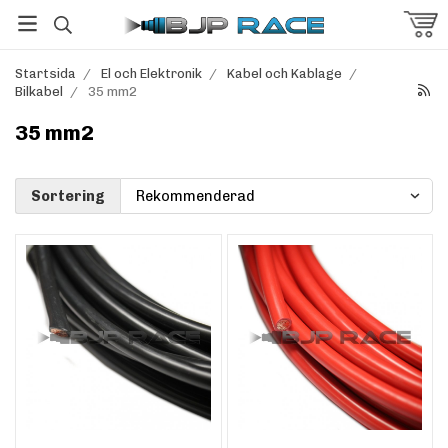
Startsida
/
El och Elektronik
/
Kabel och Kablage
/
Bilkabel
/
35 mm2
35 mm2
Sortering