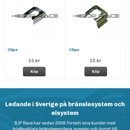
Clips
Clips
15 kr
15 kr
Köp
Köp
Ledande i Sverige på bränslesystem och
elsystem
BJP Race har sedan 2008 försett sina kunder med
högkvalitets bränslespridare, pumpar och övrigt till