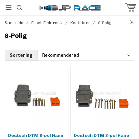
Startsida
/
El och Elektronik
/
Kontakter
/
8-Polig
8-Polig
Sortering
Deutsch DTM 8-pol Hane
Deutsch DTM 8-pol Hane