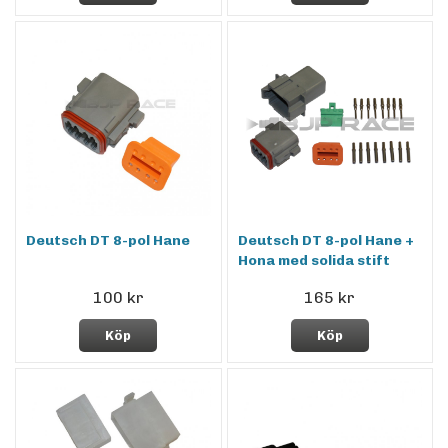
Deutsch DT 8-pol Hane
Deutsch DT 8-pol Hane +
Hona med solida stift
100 kr
165 kr
Köp
Köp