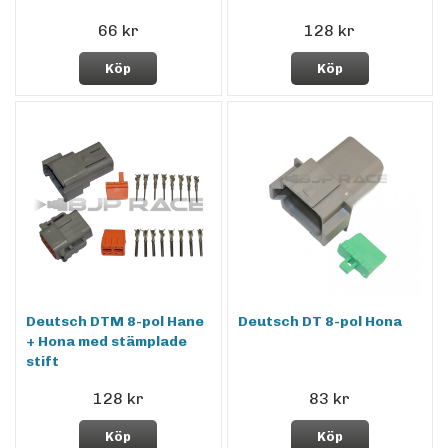
66 kr
128 kr
Köp
Köp
Deutsch DTM 8-pol Hane
Deutsch DT 8-pol Hona
+ Hona med stämplade
stift
128 kr
83 kr
Köp
Köp