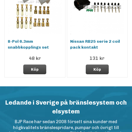
8-Pol 6.3mm
Nissan RB25 serie 2 coil
snabbkopplings set
pack kontakt
48 kr
131 kr
Köp
Köp
Ledande i Sverige på bränslesystem och
elsystem
BJP Race har sedan 2008 försett sina kunder med
högkvalitets bränslespridare, pumpar och övrigt till