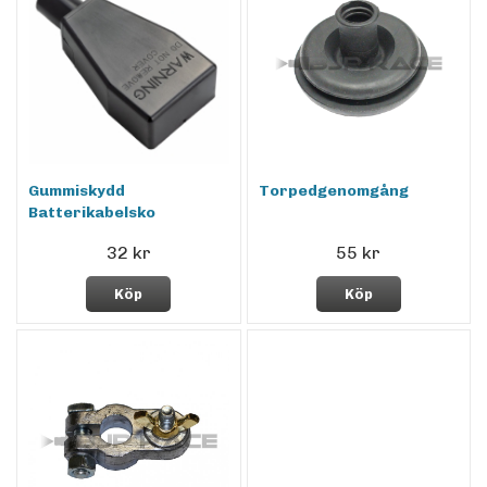
Gummiskydd
Torpedgenomgång
Batterikabelsko
32 kr
55 kr
Köp
Köp