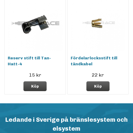
Reserv stift till Tan-
Fördelarlocksstift till
Hatt-4
tändkabel
15 kr
22 kr
Köp
Köp
Ledande i Sverige på bränslesystem och
elsystem