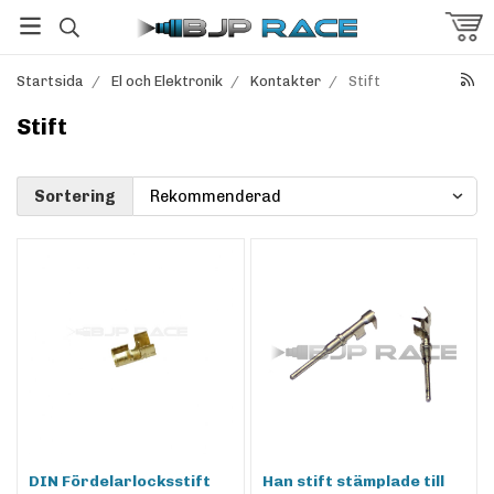
Startsida
/
El och Elektronik
/
Kontakter
/
Stift
Stift
Sortering
DIN Fördelarlocksstift
Han stift stämplade till