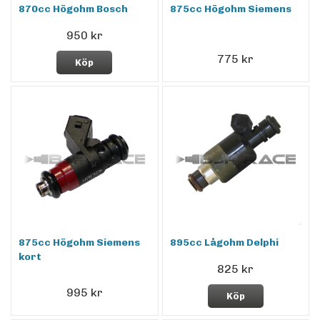
870cc Högohm Bosch
875cc Högohm Siemens
950 kr
775 kr
Köp
875cc Högohm Siemens
895cc Lågohm Delphi
kort
825 kr
995 kr
Köp