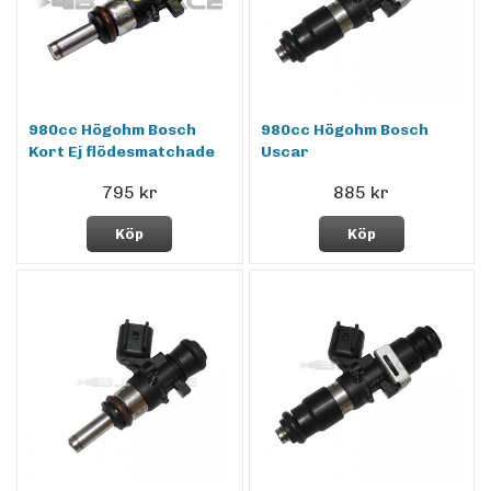
980cc Högohm Bosch
980cc Högohm Bosch
Kort Ej flödesmatchade
Uscar
795 kr
885 kr
Köp
Köp