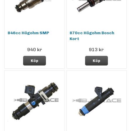
846cc Högohm SMP
870cc Högohm Bosch
Kort
940 kr
913 kr
Köp
Köp