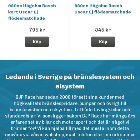
980cc Högohm Bosch
980cc Högohm Bosch
kort Uscar Ej
Uscar Ej flödesmatchade
flödesmatchade
795 kr
845 kr
Köp
Köp
Ledande i Sverige på bränslesystem och
elsystem
BJP Race har sedan 2008 försett sina kunder med
högkvalitets bränslespridare, pumpar och övrigt till
bränslesystem och elsystem. Till både tävlingsbilar och
standardbilar. Vi som ligger bakom BJP Race har många års
erfarenhet av bilar och motorsport och det är något vi
brinner för! Vi kan hjälpa till med det mesta inom detta
område via våran webshop, mail, telefon eller om ni kommer