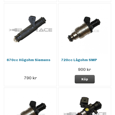
670cc Högohm Siemens
720cc Lågohm SMP
900 kr
790 kr
Köp