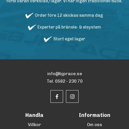
förbi våran verkstad/lager. Vi har ingen traditionell butik.
Order före 12 skickas samma dag
Experter på bränsle- & elsystem
Stort eget lager
info@bjprace.se
Tel. 0582 - 230 70
Handla
Information
Villkor
Om oss