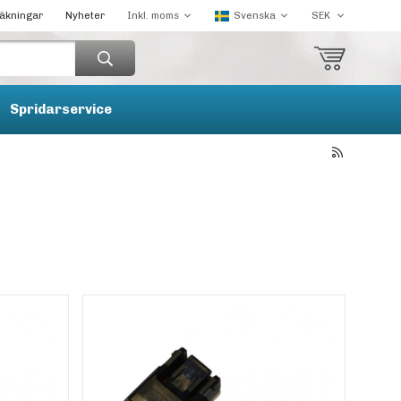
räkningar
Nyheter
Spridarservice