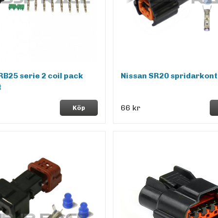
RB25 serie 2 coil pack
Nissan SR20 spridarkont
t
66 kr
Köp