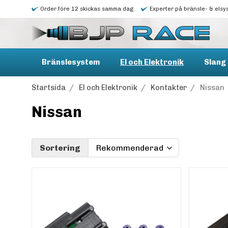
Order före 12 skickas samma dag
Experter på bränsle- & elsy
Bränslesystem
El och Elektronik
Slang 
Startsida
/
El och Elektronik
/
Kontakter
/
Nissan
Nissan
Sortering