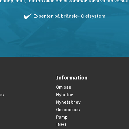
op, mail, telefon eller om ni kommer förbi våran verkstad
Experter på bränsle- & elsystem
Information
Om oss
ss
Nyheter
Nyhetsbrev
Om cookies
Pump
INFO