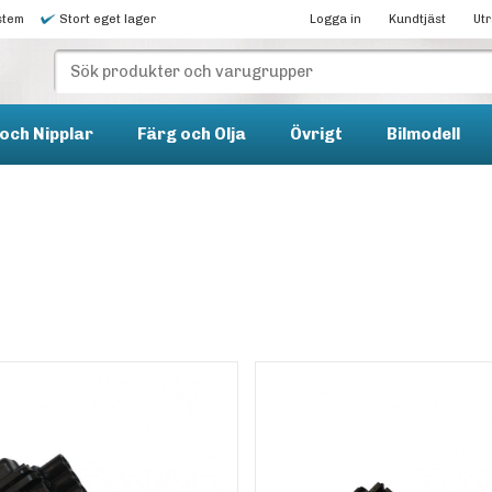
stem
Stort eget lager
Logga in
Kundtjäst
Ut
och Nipplar
Färg och Olja
Övrigt
Bilmodell