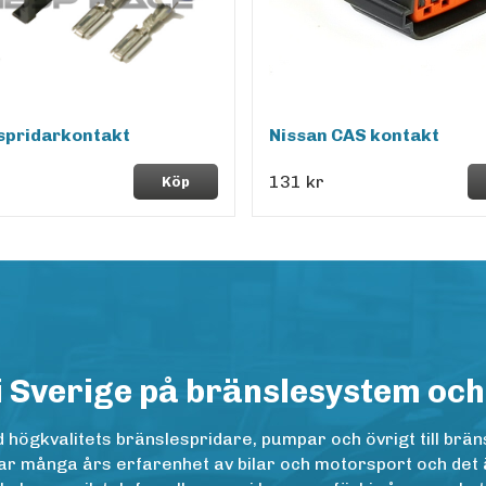
spridarkontakt
Nissan CAS kontakt
131 kr
Köp
i Sverige på bränslesystem och
ögkvalitets bränslespridare, pumpar och övrigt till bräns
r många års erfarenhet av bilar och motorsport och det är n