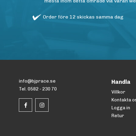
mesta inom detta område via våran websh
Order före 12 skickas samma dag
info@bjprace.se
Handla
Tel. 0582 - 230 70
Villkor
Kontakta o
Logga in
Retur