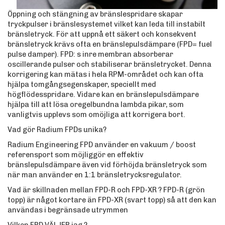
Öppning och stängning av bränslespridare skapar
tryckpulser i bränslesystemet vilket kan leda till instabilt
bränsletryck. För att uppnå ett säkert och konsekvent
bränsletryck krävs ofta en bränslepulsdämpare (FPD= fuel
pulse damper). FPD: s inre membran absorberar
oscillerande pulser och stabiliserar bränsletrycket. Denna
korrigering kan mätas i hela RPM-området och kan ofta
hjälpa tomgångsegenskaper, speciellt med
högflödesspridare. Vidare kan en bränslepulsdämpare
hjälpa till att lösa oregelbundna lambda pikar, som
vanligtvis upplevs som omöjliga att korrigera bort.
Vad gör Radium FPDs unika?
Radium Engineering FPD använder en vakuum / boost
referensport som möjliggör en effektiv
bränslepulsdämpare även vid förhöjda bränsletryck som
när man använder en 1:1 bränsletrycksregulator.
Vad är skillnaden mellan FPD-R och FPD-XR ? FPD-R (grön
topp) är något kortare än FPD-XR (svart topp) så att den kan
användas i begränsade utrymmen