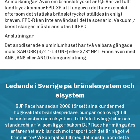
Anmärkningar: Även om bränsletrycket är 6,5 Bar vid fullt
laddtryck kommer FPD-XR att fungera i det här exemplet
eftersom det statiska bränsletrycket ställdes in enligt
kraven. FPD-R kan inte användas i detta scenario. Vakuum /
boost slangen måste anslutas till FPD.
Anslutningar
Det anodiserade aluminiumhuset har två valbara gängade
male 8AN ORB (3/4 "-16 UNF) eller 3/8" NPT. Finns även med
AN6 , AN8 eller AN10 slanganslutning.
Ledande i Sverige på bränslesystem och
elsystem
BJP Race har sedan 2008 försett sina kunder med
högkvalitets bränslespridare, pumpar och övrigt till
bränslesystem och elsystem. Till både tävlingsbilar och
standardbilar. Vi som ligger bakom BJP Race har många års
erfarenhet av bilar och motorsport och det är något vi
brinner för! Vi kan hjälpa till med det mesta inom detta