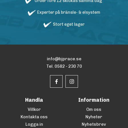
Order före 12 skickas samma dag
Experter på bränsle- & elsystem
Stort eget lager
info@bjprace.se
Tel. 0582 - 230 70
Handla
Information
Villkor
Om oss
Kontakta oss
Nyheter
Logga in
Nyhetsbrev