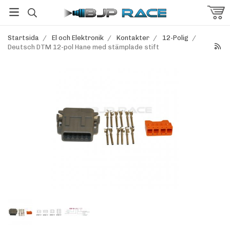
Startsida
/
El och Elektronik
/
Kontakter
/
12-Polig
/
Deutsch DTM 12-pol Hane med stämplade stift