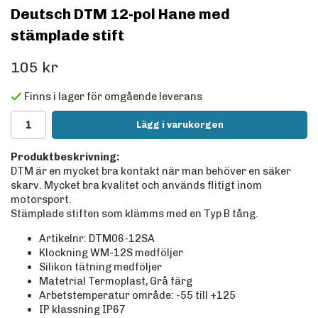
Deutsch DTM 12-pol Hane med
stämplade stift
105 kr
Finns i lager för omgående leverans
Lägg i varukorgen
Produktbeskrivning:
DTM är en mycket bra kontakt när man behöver en säker
skarv. Mycket bra kvalitet och används flitigt inom
motorsport.
Stämplade stiften som klämms med en Typ B tång.
Artikelnr: DTM06-12SA
Klockning WM-12S medföljer
Silikon tätning medföljer
Matetrial Termoplast, Grå färg
Arbetstemperatur område: -55 till +125
IP klassning IP67