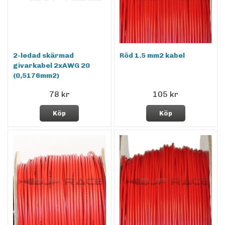
2-ledad skärmad
Röd 1.5 mm2 kabel
givarkabel 2xAWG 20
(0,5176mm2)
78 kr
105 kr
Köp
Köp