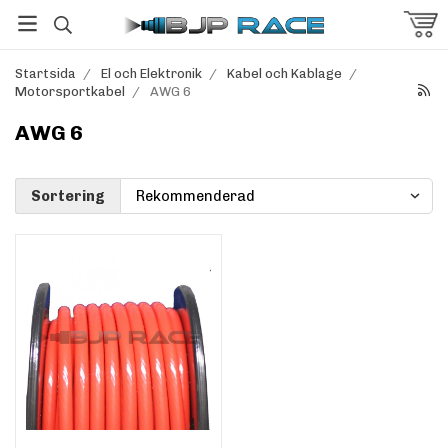
Startsida
/
El och Elektronik
/
Kabel och Kablage
/
Motorsportkabel
/
AWG 6
AWG 6
Sortering