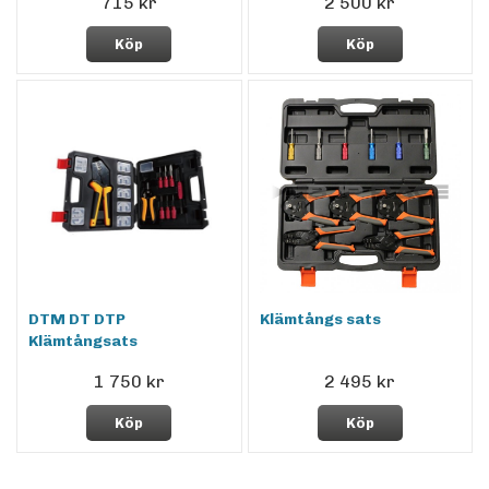
715 kr
2 500 kr
Köp
Köp
DTM DT DTP
Klämtångs sats
Klämtångsats
1 750 kr
2 495 kr
Köp
Köp