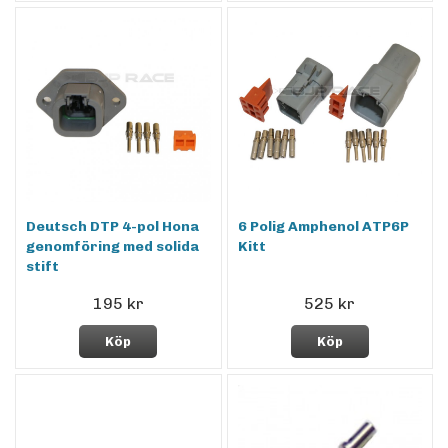
Deutsch DTP 4-pol Hona
6 Polig Amphenol ATP6P
genomföring med solida
Kitt
stift
195 kr
525 kr
Köp
Köp