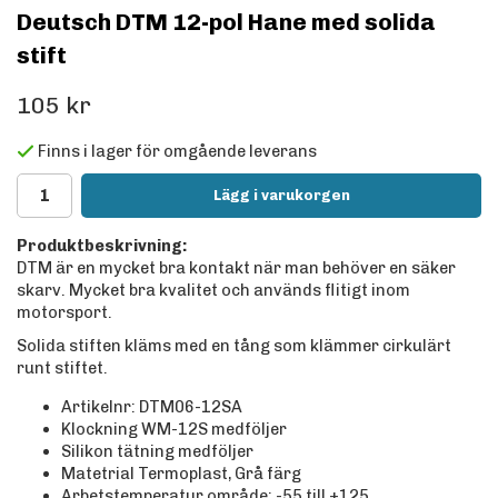
Deutsch DTM 12-pol Hane med solida
stift
105 kr
Finns i lager för omgående leverans
Lägg i varukorgen
Produktbeskrivning:
DTM är en mycket bra kontakt när man behöver en säker
skarv. Mycket bra kvalitet och används flitigt inom
motorsport.
Solida stiften kläms med en tång som klämmer cirkulärt
runt stiftet.
Artikelnr: DTM06-12SA
Klockning WM-12S medföljer
Silikon tätning medföljer
Matetrial Termoplast, Grå färg
Arbetstemperatur område: -55 till +125