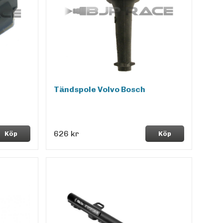
Tändspole Volvo Bosch
626 kr
Köp
Köp