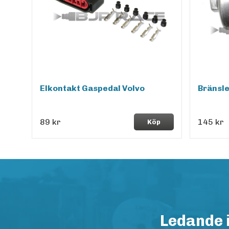
Elkontakt Gaspedal Volvo
Bränsle
89 kr
145 kr
Köp
Ledande 