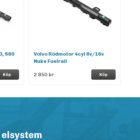
0, S80
Volvo Rödmotor 4cyl 8v/16v
Nuke Fuelrail
2 850 kr
Köp
Köp
 elsystem