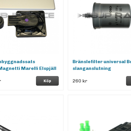
byggnadssats
Bränslefilter universal 
agnetti Marelli Elspjäll
slanganslutning
r
260 kr
Köp