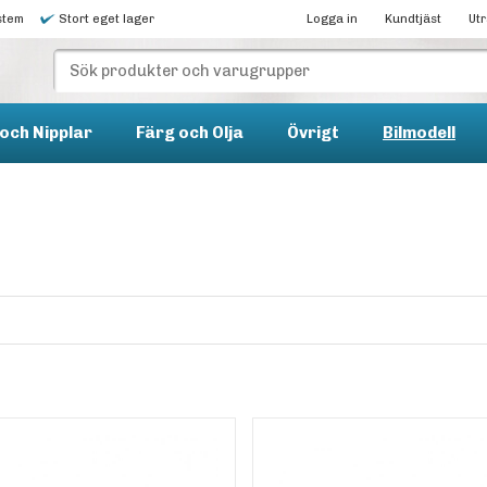
stem
Stort eget lager
Logga in
Kundtjäst
Ut
och Nipplar
Färg och Olja
Övrigt
Bilmodell