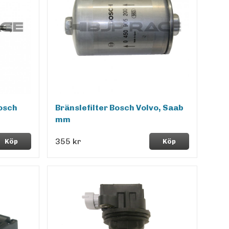
Bosch
Bränslefilter Bosch Volvo, Saab
mm
355 kr
Köp
Köp