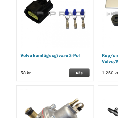
Volvo kamlägesgivare 3-Pol
Rep/om
Volvo/M
58 kr
1 250 k
Köp