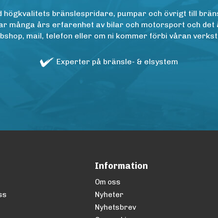
ögkvalitets bränslespridare, pumpar och övrigt till bräns
r många års erfarenhet av bilar och motorsport och det är n
op, mail, telefon eller om ni kommer förbi våran verkstad
Experter på bränsle- & elsystem
Information
Om oss
ss
Nyheter
Nyhetsbrev