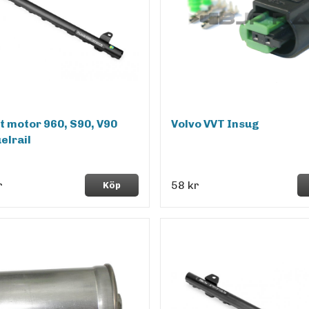
it motor 960, S90, V90
Volvo VVT Insug
elrail
r
58 kr
Köp