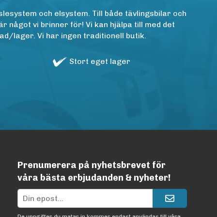
lesystem och elsystem. Till både tävlingsbilar och
ågot vi brinner för! Vi kan hjälpa till med det
/lager. Vi har ingen traditionell butik.
Stort eget lager
Prenumerera på nyhetsbrevet för
våra bästa erbjudanden & nyheter!
De uppgifter du matar in kommer endast användas till våra