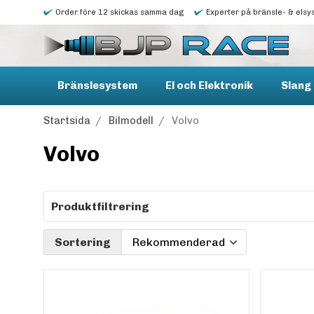
Order före 12 skickas samma dag
Experter på bränsle- & elsy
Bränslesystem
El och Elektronik
Slang 
Startsida
/
Bilmodell
/
Volvo
Volvo
Produktfiltrering
Sortering