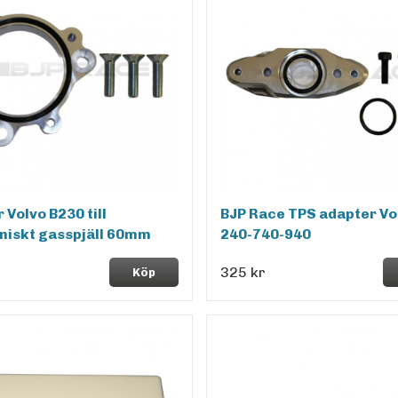
 Volvo B230 till
BJP Race TPS adapter Vo
niskt gasspjäll 60mm
240-740-940
325 kr
Köp