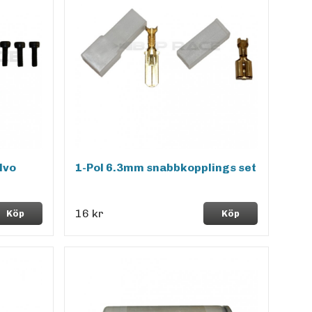
lvo
1-Pol 6.3mm snabbkopplings set
16 kr
Köp
Köp