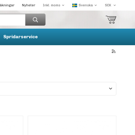
räkningar
Nyheter
Spridarservice