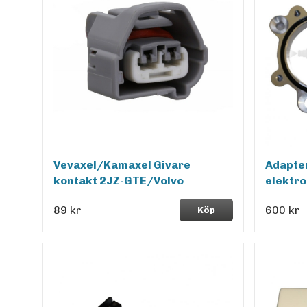
Vevaxel/Kamaxel Givare
Adapter
kontakt 2JZ-GTE/Volvo
elektro
89 kr
600 kr
Köp