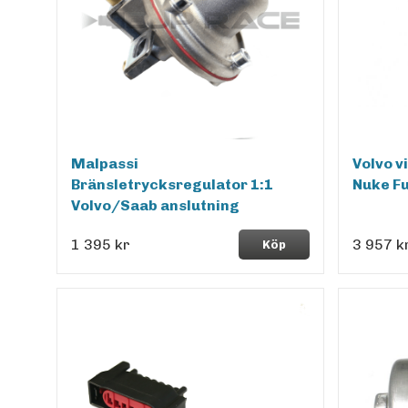
Malpassi
Volvo v
Bränsletrycksregulator 1:1
Nuke Fu
Volvo/Saab anslutning
1 395 kr
3 957 k
Köp