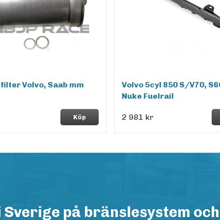
filter Volvo, Saab mm
Volvo 5cyl 850 S/V70, S6
Nuke Fuelrail
2 981 kr
Köp
i Sverige på bränslesystem och