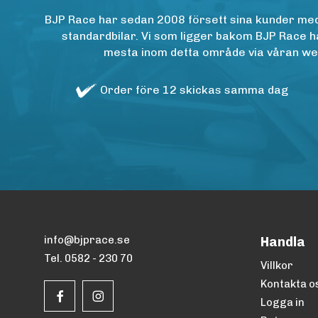
BJP Race har sedan 2008 försett sina kunder med h
standardbilar. Vi som ligger bakom BJP Race ha
mesta inom detta område via våran websh
Order före 12 skickas samma dag
info@bjprace.se
Handla
Tel. 0582 - 230 70
Villkor
Kontakta o
Logga in