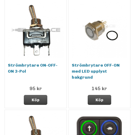
Strömbrytare ON-OFF-
Strömbrytare OFF-ON
ON 3-Pol
med LED upplyst
bakgrund
95 kr
145 kr
Köp
Köp