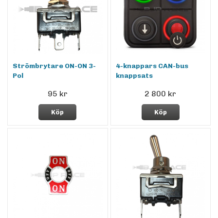
Strömbrytare ON-ON 3-
4-knappars CAN-bus
Pol
knappsats
95 kr
2 800 kr
Köp
Köp