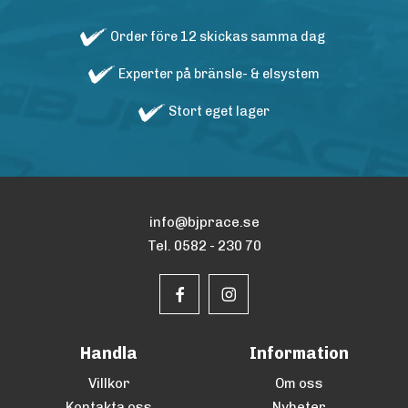
Order före 12 skickas samma dag
Experter på bränsle- & elsystem
Stort eget lager
info@bjprace.se
Tel. 0582 - 230 70
Handla
Information
Villkor
Om oss
Kontakta oss
Nyheter