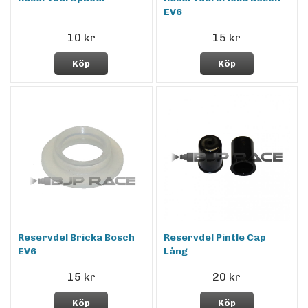
EV6
10 kr
15 kr
Köp
Köp
Reservdel Bricka Bosch
Reservdel Pintle Cap
EV6
Lång
15 kr
20 kr
Köp
Köp