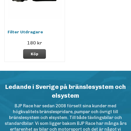
Filter Utdragare
180 kr
Köp
Ledande i Sverige på bränslesystem och
elsystem
BJP Race har sedan 2008 försett sina kunder med
högkvalitets bränslespridare, pumpar och övrigt till
bränslesystem och elsystem. Till både tävlingsbilar och
standardbilar. Vi som ligger bakom BJP Race har många års
erfarenhet av bilar och motorsport och det är något vi