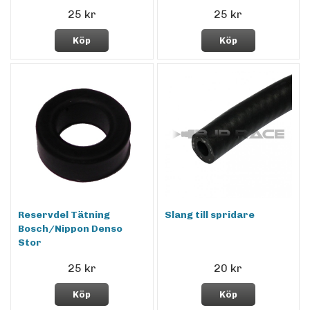
25 kr
25 kr
Köp
Köp
Reservdel Tätning
Slang till spridare
Bosch/Nippon Denso
Stor
25 kr
20 kr
Köp
Köp