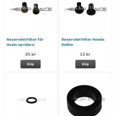
Reservdel Filter för
Reservdel Filter Honda
Asain spridare
Keihin
25 kr
15 kr
Köp
Köp