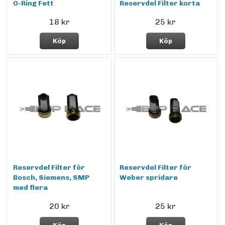
O-Ring Fett
Reservdel Filter korta
18 kr
25 kr
Köp
Köp
Reservdel Filter för
Reservdel Filter för
Bosch, Siemens, SMP
Weber spridare
med flera
20 kr
25 kr