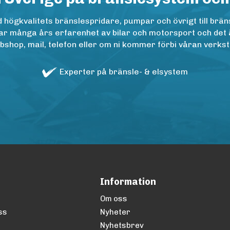
ögkvalitets bränslespridare, pumpar och övrigt till bräns
r många års erfarenhet av bilar och motorsport och det är n
op, mail, telefon eller om ni kommer förbi våran verkstad
Experter på bränsle- & elsystem
Information
Om oss
ss
Nyheter
Nyhetsbrev