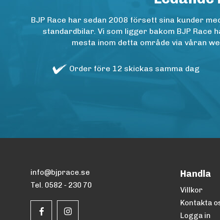
BJP Race har sedan 2008 försett sina kunder med h
standardbilar. Vi som ligger bakom BJP Race ha
mesta inom detta område via våran websh
Order före 12 skickas samma dag
info@bjprace.se
Handla
Tel. 0582 - 230 70
Villkor
Kontakta o
Logga in