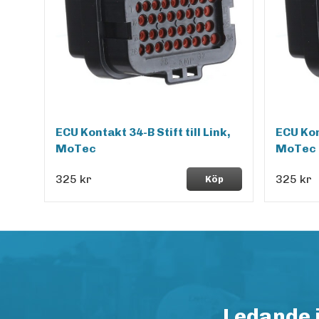
ECU Kontakt 34-B Stift till Link,
ECU Kont
MoTec
MoTec
325 kr
325 kr
Köp
Ledande 