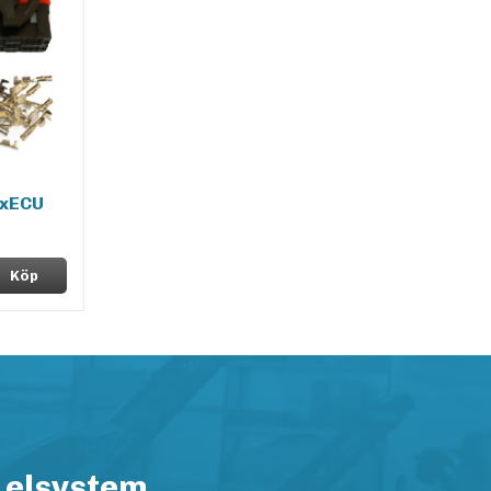
xxECU
Köp
 elsystem