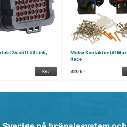
akt 34 stift till Link,
Molex Kontakter till Ma
Race
880 kr
Köp
i Sverige på bränslesystem och