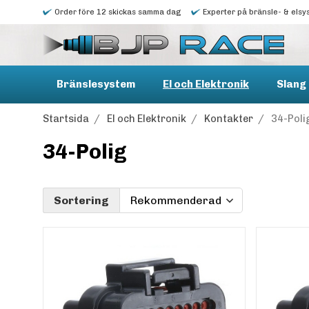
Order före 12 skickas samma dag
Experter på bränsle- & elsy
Bränslesystem
El och Elektronik
Slang 
Startsida
/
El och Elektronik
/
Kontakter
/
34-Poli
34-Polig
Sortering