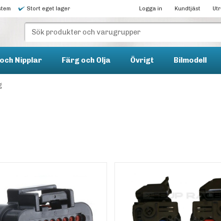
stem
Stort eget lager
Logga in
Kundtjäst
Ut
och Nipplar
Färg och Olja
Övrigt
Bilmodell
g