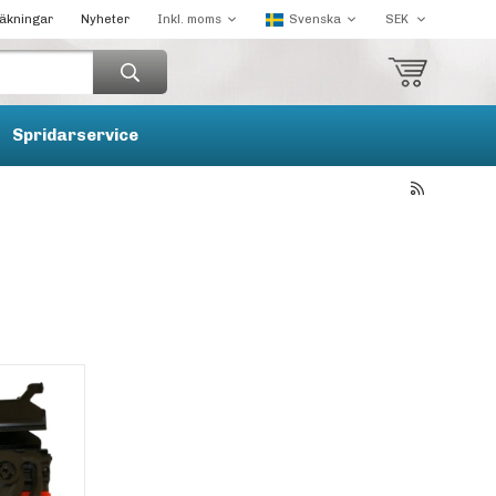
räkningar
Nyheter
Spridarservice