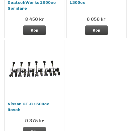
DeatschWerks 1000cc
1200cc
Spridare
8 450 kr
6 056 kr
Köp
Köp
Nissan GT-R 1500cc
Bosch
9 375 kr