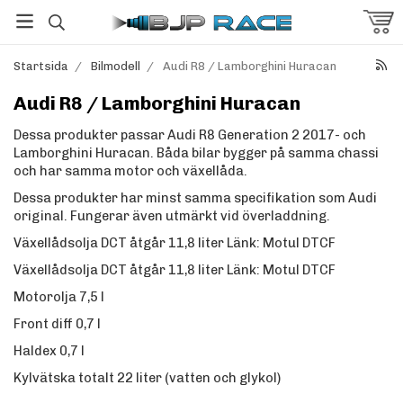
Startsida
/
Bilmodell
/
Audi R8 / Lamborghini Huracan
Audi R8 / Lamborghini Huracan
Dessa produkter passar Audi R8 Generation 2 2017- och
Lamborghini Huracan. Båda bilar bygger på samma chassi
och har samma motor och växellåda.
Dessa produkter har minst samma specifikation som Audi
original. Fungerar även utmärkt vid överladdning.
Växellådsolja DCT åtgår 11,8 liter
Länk: Motul DTCF
Växellådsolja DCT åtgår 11,8 liter
Länk: Motul DTCF
Motorolja 7,5 l
Front diff 0,7 l
Haldex 0,7 l
Kylvätska totalt 22 liter (vatten och glykol)