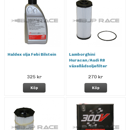
Haldex olja Febi Bilstein
Lamborghini
Huracan/Audi R8
växellådsoljefilter
325 kr
270 kr
Köp
Köp