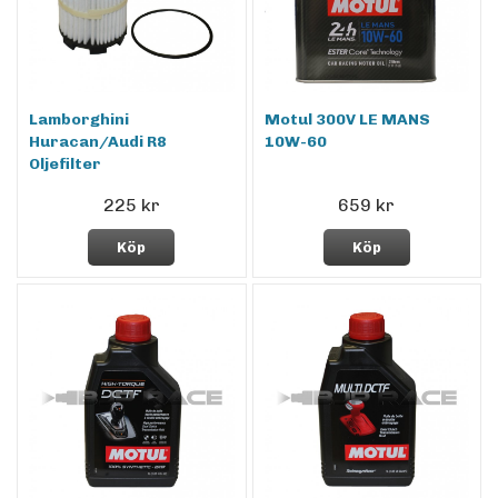
Lamborghini
Motul 300V LE MANS
Huracan/Audi R8
10W-60
Oljefilter
225 kr
659 kr
Köp
Köp