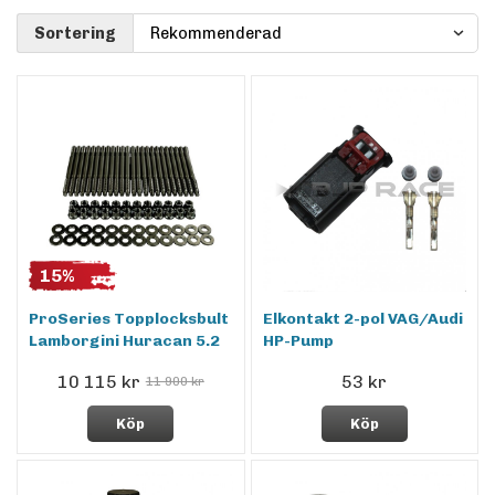
Sortering
15%
ProSeries Topplocksbult
Elkontakt 2-pol VAG/Audi
Lamborgini Huracan 5.2
HP-Pump
10 115 kr
53 kr
11 900 kr
Köp
Köp