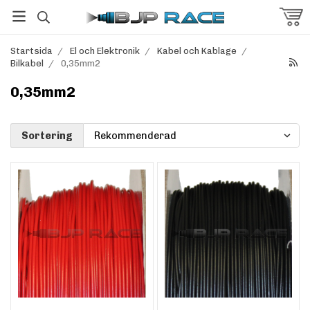
Startsida
/
El och Elektronik
/
Kabel och Kablage
/
Bilkabel
/
0,35mm2
0,35mm2
Sortering