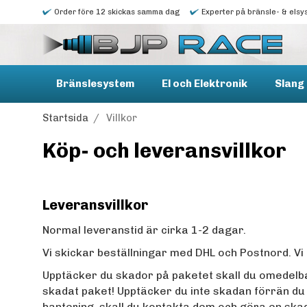
Order före 12 skickas samma dag
Experter på bränsle- & elsy
Bränslesystem
El och Elektronik
Slang 
Startsida
/
Villkor
Köp- och leveransvillkor
Leveransvillkor
Normal leveranstid är cirka 1-2 dagar.
Vi skickar beställningar med DHL och Postnord.
Vi
Upptäcker du skador på paketet skall du omedelba
skadat paket! Upptäcker du inte skadan förrän du 
hantering, skall du kontakta dem och göra en ska