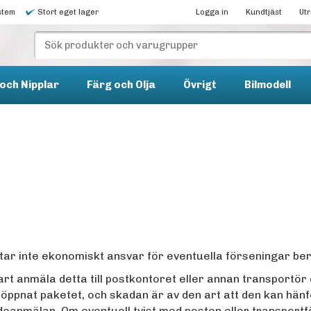
stem
Stort eget lager
Logga in
Kundtjäst
Ut
och Nipplar
Färg och Olja
Övrigt
Bilmodell
 tar inte ekonomiskt ansvar för eventuella förseningar be
rt anmäla detta till postkontoret eller annan transportör
öppnat paketet, och skadan är av den art att den kan hänfö
deanmälan. Om eventuell tvist med posten eller transportf