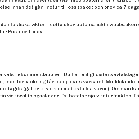
else innan det går i retur till oss (paket och brev ca 7 dag
 den faktiska vikten - detta sker automatiskt i webbutiken
ller Postnord brev.
tverkets rekommendationer.
Du har enligt distansavtalslage
nd, men förpackning får ha öppnats varsamt.
Meddelande om
mottagits (gäller ej vid specialbeställda varor). Om man ka
tin vid förslitningsskador. Du betalar själv returfrakten. F