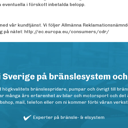
 eventuella i förskott inbetalda belopp.
on med vår kundtjänst. Vi följer Allmänna Reklamationsnämn
g på nätet:
http://ec.europa.eu/consumers/odr/
i Sverige på bränslesystem och
ögkvalitets bränslespridare, pumpar och övrigt till bräns
r många års erfarenhet av bilar och motorsport och det är n
op, mail, telefon eller om ni kommer förbi våran verkstad
Experter på bränsle- & elsystem