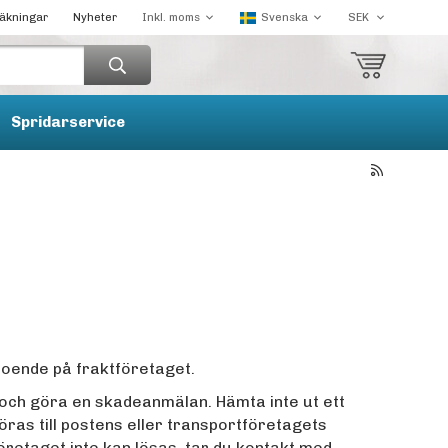
räkningar
Nyheter
Spridarservice
roende på fraktföretaget.
 och göra en skadeanmälan. Hämta inte ut ett
ras till postens eller transportföretagets
öretaget inte kan lösas, tar du kontakt med