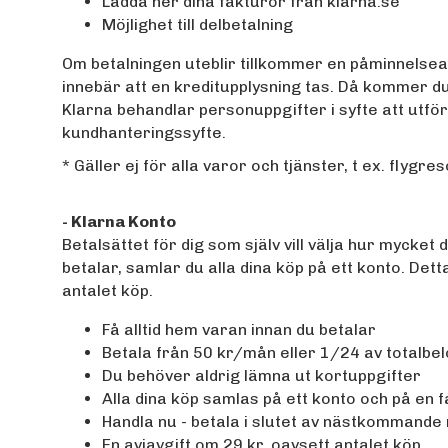
Ladda ner dina fakturor från klarna.se
Möjlighet till delbetalning
Om betalningen uteblir tillkommer en påminnelseavg
innebär att en kreditupplysning tas. Då kommer du
Klarna behandlar personuppgifter i syfte att utf
kundhanteringssyfte.
* Gäller ej för alla varor och tjänster, t ex. flyg
- Klarna Konto
Betalsättet för dig som själv vill välja hur mycke
betalar, samlar du alla dina köp på ett konto. Dett
antalet köp.
Få alltid hem varan innan du betalar
Betala från 50 kr/mån eller 1/24 av totalbe
Du behöver aldrig lämna ut kortuppgifter
Alla dina köp samlas på ett konto och på en 
Handla nu - betala i slutet av nästkommand
En aviavgift om 29 kr, oavsett antalet köp