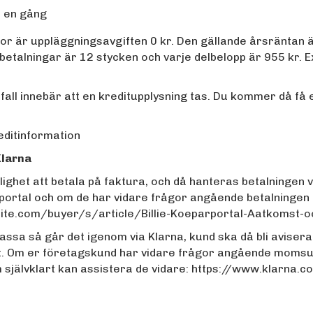
å en gång
or är uppläggningsavgiften 0 kr. Den gällande årsräntan ä
lbetalningar är 12 stycken och varje delbelopp är 955 kr. 
a fall innebär att en kreditupplysning tas. Du kommer då få
ditinformation
Klarna
ghet att betala på faktura, och då hanteras betalningen v
ortal och om de har vidare frågor angående betalningen be
y.site.com/buyer/s/article/Billie-Koeparportal-Aatkomst
ssa så går det igenom via Klarna, kund ska då bli avisera
t. Om er företagskund har vidare frågor angående momsun
m självklart kan assistera de vidare:
https://www.klarna.c