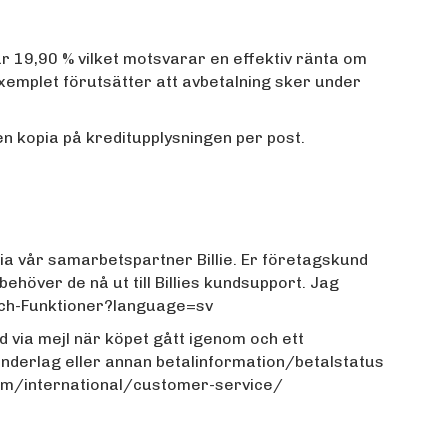
r 19,90 % vilket motsvarar en effektiv ränta om
Exemplet förutsätter att avbetalning sker under
 en kopia på kreditupplysningen per post.
ia vår samarbetspartner Billie. Er företagskund
höver de nå ut till Billies kundsupport. Jag
-och-Funktioner?language=sv
d via mejl när köpet gått igenom och ett
derlag eller annan betalinformation/betalstatus
om/international/customer-service/