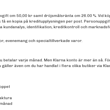
ift om 50,00 kr samt dröjsmålsränta om 26.00 %. Vid köptil
 få en kopia på kreditupplysningen per post. Personuppgift
öra kundanalys, identifikation, kreditkontroll och mark
resor, evenemang och specialtillverkade varor.
t du betalar varje månad. Men Klarna konto är mer än så. Fö
a gäller även om du har handlat i flera olika butiker via K
loppet
faktura
e månad