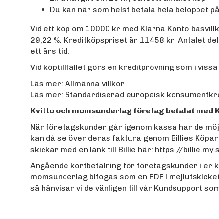
Du kan när som helst betala hela beloppet p
Vid ett köp om 10000 kr med Klarna Konto basvillk
29,22 %. Kreditköpspriset är 11458 kr. Antalet de
ett års tid.
Vid köptillfället görs en kreditprövning som i viss
Läs mer:
Allmänna villkor
Läs mer:
Standardiserad europeisk konsumentkre
Kvitto och momsunderlag företag betalat med 
När företagskunder går igenom kassa har de möjli
kan då se över deras faktura genom Billies Köparp
skickar med en länk till Billie här:
https://billie.m
Angående kortbetalning för företagskunder i er ka
momsunderlag bifogas som en PDF i mejlutskicke
så hänvisar vi de vänligen till vår Kundsupport so