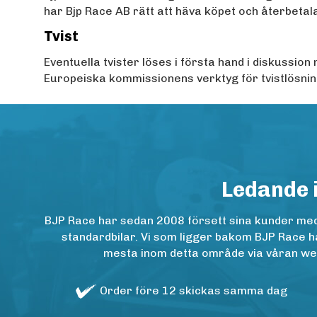
har Bjp Race AB rätt att häva köpet och återbetala
Tvist
Eventuella tvister löses i första hand i diskussi
Europeiska kommissionens verktyg för tvistlösnin
Ledande 
BJP Race har sedan 2008 försett sina kunder med h
standardbilar. Vi som ligger bakom BJP Race ha
mesta inom detta område via våran websh
Order före 12 skickas samma dag