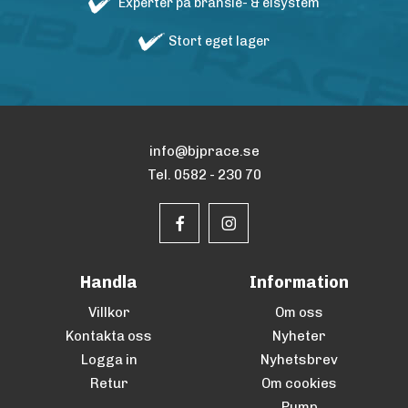
Experter på bränsle- & elsystem
Stort eget lager
info@bjprace.se
Tel. 0582 - 230 70
Handla
Information
Villkor
Om oss
Kontakta oss
Nyheter
Logga in
Nyhetsbrev
Retur
Om cookies
Pump