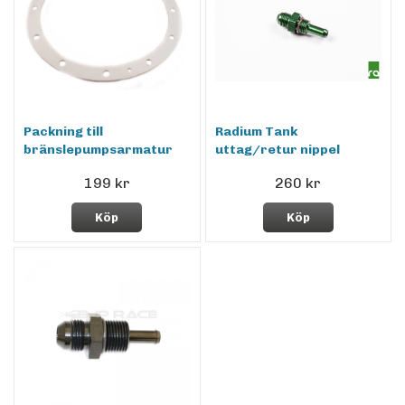
Packning till
Radium Tank
bränslepumpsarmatur
uttag/retur nippel
199 kr
260 kr
Köp
Köp