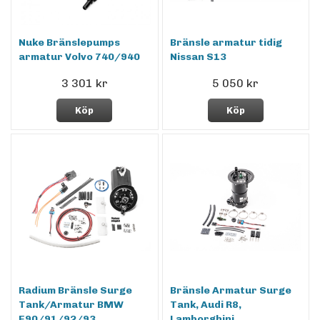
Nuke Bränslepumps
Bränsle armatur tidig
armatur Volvo 740/940
Nissan S13
3 301 kr
5 050 kr
Köp
Köp
Radium Bränsle Surge
Bränsle Armatur Surge
Tank/Armatur BMW
Tank, Audi R8,
E90/91/92/93
Lamborghini