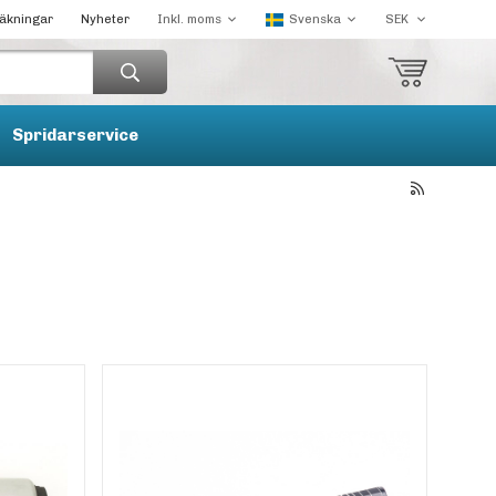
räkningar
Nyheter
Spridarservice