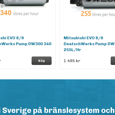
shi EVO 8/9
Mitsubishi EVO 8/9
hWerks Pump DW300 340
DeatschWerks Pump DW
255L/Hr
r
1 495 kr
Köp
i Sverige på bränslesystem och