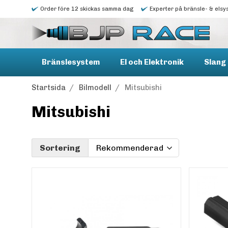
Order före 12 skickas samma dag
Experter på bränsle- & elsy
Bränslesystem
El och Elektronik
Slang 
Startsida
/
Bilmodell
/
Mitsubishi
Mitsubishi
Sortering