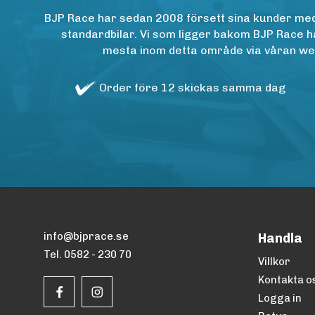
BJP Race har sedan 2008 försett sina kunder med h
standardbilar. Vi som ligger bakom BJP Race ha
mesta inom detta område via våran websh
Order före 12 skickas samma dag
info@bjprace.se
Handla
Tel. 0582 - 230 70
Villkor
Kontakta o
Logga in