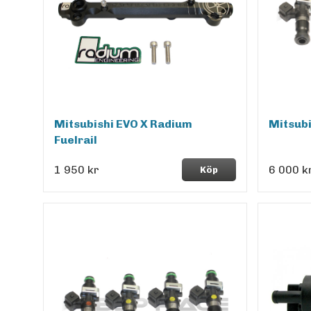
Mitsubishi EVO X Radium
Mitsub
Fuelrail
1 950 kr
6 000 k
Köp