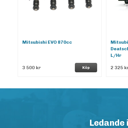
Mitsubishi EVO 870cc
Mitsubi
Deatsc
L/Hr
3 500 kr
2 325 k
Köp
Ledande 