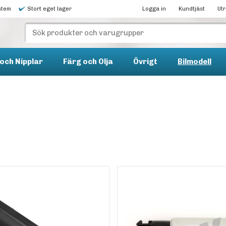
stem
Stort eget lager
Logga in
Kundtjäst
Ut
och Nipplar
Färg och Olja
Övrigt
Bilmodell