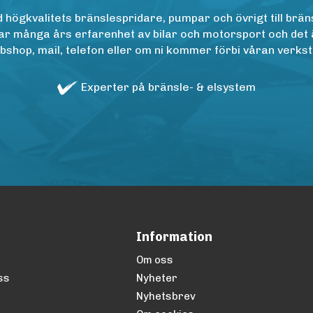
ögkvalitets bränslespridare, pumpar och övrigt till bräns
r många års erfarenhet av bilar och motorsport och det är n
op, mail, telefon eller om ni kommer förbi våran verkstad
Experter på bränsle- & elsystem
Information
Om oss
ss
Nyheter
Nyhetsbrev