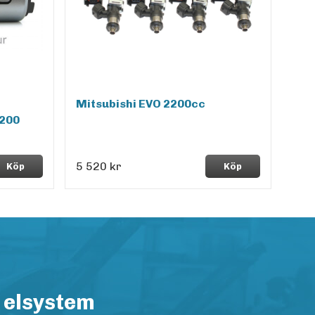
Mitsubishi EVO 2200cc
200
5 520 kr
Köp
Köp
 elsystem