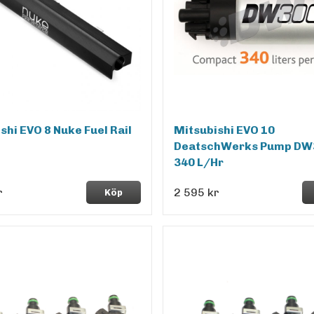
shi EVO 8 Nuke Fuel Rail
Mitsubishi EVO 10
DeatschWerks Pump DW
340 L/Hr
r
2 595 kr
Köp