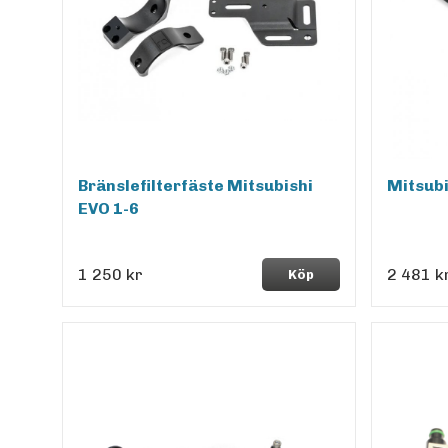
Bränslefilterfäste Mitsubishi
Mitsubi
EVO 1-6
1 250 kr
2 481 k
Köp