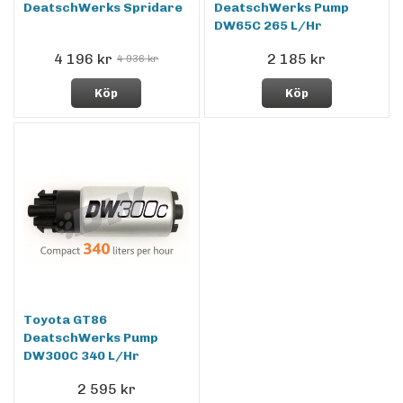
DeatschWerks Spridare
DeatschWerks Pump
DW65C 265 L/Hr
4 196 kr
2 185 kr
4 936 kr
Köp
Köp
Toyota GT86
DeatschWerks Pump
DW300C 340 L/Hr
2 595 kr