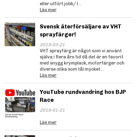
eller utfört jobb/ l…
Läs mer
Svensk återförsäljare av VHT
sprayfärger!
2019-03-21
VHT sprayfärg är något som vi använt
själva i flera års tid då det är en favorit
med snygg krymplack, motorfärger och
diverse olika som tål mycket…
Läs mer
YouTube rundvandring hos BJP
Race
2019-01-21
Läs mer