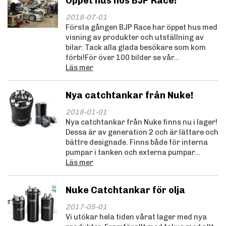
Öppet hus hos BJP Race!
2018-07-01
Första gången BJP Race har öppet hus med
visning av produkter och utställning av
bilar. Tack alla glada besökare som kom
förbi!För över 100 bilder se vår…
Läs mer
Nya catchtankar från Nuke!
2018-01-01
Nya catchtankar från Nuke finns nu i lager!
Dessa är av generation 2 och är lättare och
bättre designade. Finns både för interna
pumpar i tanken och externa pumpar…
Läs mer
Nuke Catchtankar för olja
2017-05-01
Vi utökar hela tiden vårat lager med nya