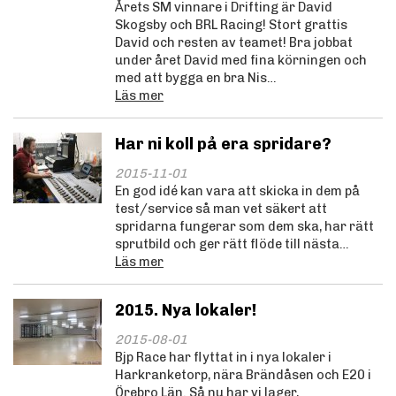
Årets SM vinnare i Drifting är David
Skogsby och BRL Racing! Stort grattis
David och resten av teamet! Bra jobbat
under året David med fina körningen och
med att bygga en bra Nis…
Läs mer
Har ni koll på era spridare?
2015-11-01
En god idé kan vara att skicka in dem på
test/service så man vet säkert att
spridarna fungerar som dem ska, har rätt
sprutbild och ger rätt flöde till nästa…
Läs mer
2015. Nya lokaler!
2015-08-01
Bjp Race har flyttat in i nya lokaler i
Harkranketorp, nära Brändåsen och E20 i
Örebro Län. Så nu har vi lager,