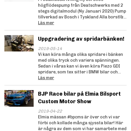
högflödespump från Deatschwerks med 2
stegs digitalmodul (Ny Januari 2020) Pump
tillverkad av Bosch i Tyskland Alla borstl&…
Läs mer
Uppgradering av spridarbänken!
2019-05-14
Vi kan köra många olika spridare i bänken
med olika tryck och variera spänningen.
Sedan i våras kan vi även köra Piezo GDI
spridare, som tex sitter i BMW bilar och…
Läs mer
BJP Race bilar på Elmia Bilsport
Custom Motor Show
2019-04-22
Elmia mässan #bpcms är över och vi var
förbi och kollade många sjyssta bilar! Här
är några av dem som vi har samarbete med