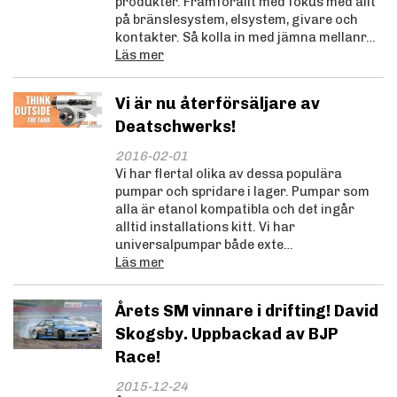
produkter. Framförallt med fokus med allt
på bränslesystem, elsystem, givare och
kontakter. Så kolla in med jämna mellanr…
Läs mer
Vi är nu återförsäljare av
Deatschwerks!
2016-02-01
Vi har flertal olika av dessa populära
pumpar och spridare i lager. Pumpar som
alla är etanol kompatibla och det ingår
alltid installations kitt. Vi har
universalpumpar både exte…
Läs mer
Årets SM vinnare i drifting! David
Skogsby. Uppbackad av BJP
Race!
2015-12-24