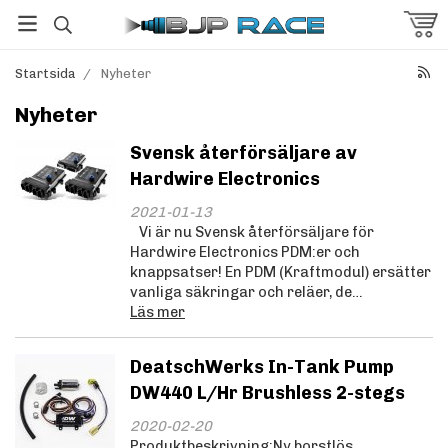
Startsida
/
Nyheter
Nyheter
Svensk återförsäljare av
Hardwire Electronics
2021-01-13
Vi är nu Svensk återförsäljare för
Hardwire Electronics PDM:er och
knappsatser! En PDM (Kraftmodul) ersätter
vanliga säkringar och reläer, de…
Läs mer
DeatschWerks In-Tank Pump
DW440 L/Hr Brushless 2-stegs
2020-02-20
Produktbeskrivning:Ny borstlös