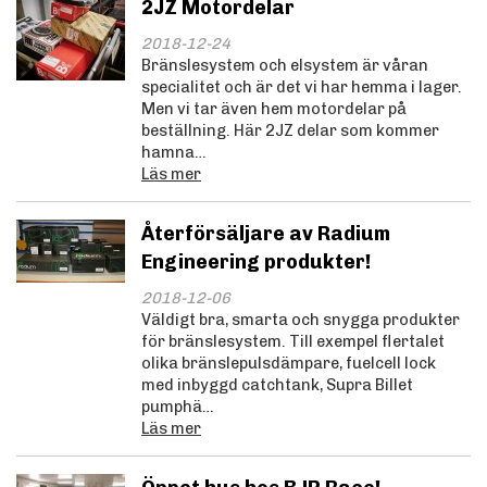
2JZ Motordelar
2018-12-24
Bränslesystem och elsystem är våran
specialitet och är det vi har hemma i lager.
Men vi tar även hem motordelar på
beställning. Här 2JZ delar som kommer
hamna…
Läs mer
Återförsäljare av Radium
Engineering produkter!
2018-12-06
Väldigt bra, smarta och snygga produkter
för bränslesystem. Till exempel flertalet
olika bränslepulsdämpare, fuelcell lock
med inbyggd catchtank, Supra Billet
pumphä…
Läs mer