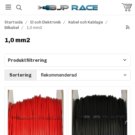
Startsida
/
El och Elektronik
/
Kabel och Kablage
/
Bilkabel
/
1,0 mm2
1,0 mm2
Produktfiltrering
Sortering