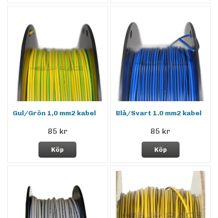
Gul/Grön 1,0 mm2 kabel
Blå/Svart 1.0 mm2 kabel
85 kr
85 kr
Köp
Köp