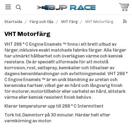
Startsida
/
Färg och Olja
/
VHT Färg
/
VHT Motorfärg
VHT Motorfärg
VHT 288 ° C Engine Enamels ™ finns i ett brett utbud av
färger, inklusive exakt matchade fabriks färger. Alla färger
har utmärkt hållbarhet och överlägsen värme och kemisk
resistans. De är speciellt utformade för att motstå
korrosion, rost, saltspray, kemikalier och tillsatser av
dagens bensinblandningar och avfettningsmedel. VHT 288 °
C Engine Enamels ™ är en unik blandning av uretan och
keramiska hartser, vilket ger en hård och långvarig finish
för motorer, motortillbehör eller varhelst en hård, slitstark
värme eller kemisk resistent finish behövs .
Klarar temperaturer upp till 288 ° C Intermittent
Tork tid, Dammtorr på 30 minuter. Härdar helt efter
varmkörning av motor.