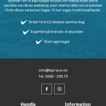
brinner för! Vi kan hjälpa till med det mesta inom detta
område via våran webshop, mail, telefon eller om ni kommer
förbi våran verkstad/lager. Vi har ingen traditionell butik.
Order före 12 skickas samma dag
Experter på bränsle- & elsystem
Stort eget lager
info@bjprace.se
Tel. 0582 - 230 70
Handla
Information