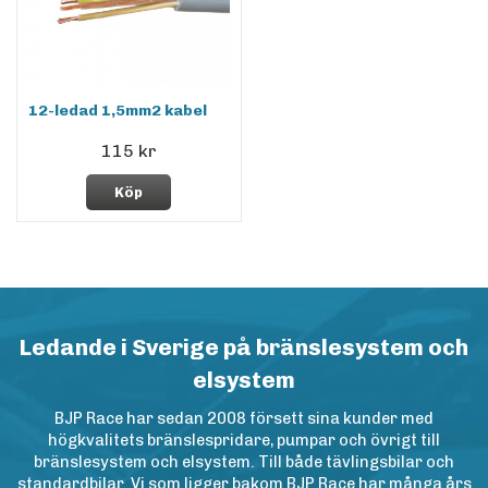
12-ledad 1,5mm2 kabel
115 kr
Köp
Ledande i Sverige på bränslesystem och
elsystem
BJP Race har sedan 2008 försett sina kunder med
högkvalitets bränslespridare, pumpar och övrigt till
bränslesystem och elsystem. Till både tävlingsbilar och
standardbilar. Vi som ligger bakom BJP Race har många års