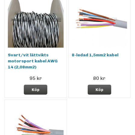
Svart/vit lättvikts
8-ledad 1,5mm2 kabel
motorsport kabel AWG
14 (2,08mm2)
95 kr
80 kr
Köp
Köp