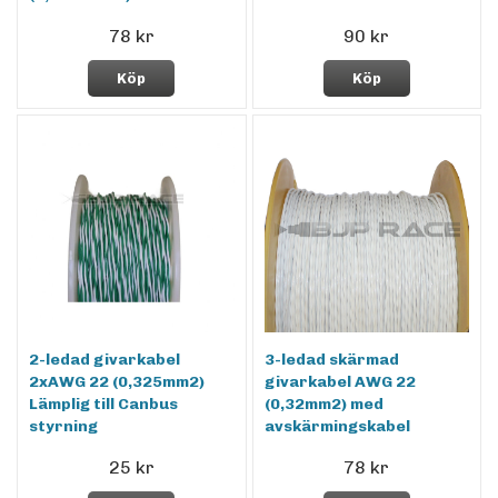
78 kr
90 kr
Köp
Köp
2-ledad givarkabel
3-ledad skärmad
2xAWG 22 (0,325mm2)
givarkabel AWG 22
Lämplig till Canbus
(0,32mm2) med
styrning
avskärmingskabel
25 kr
78 kr