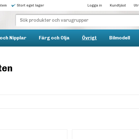
stem
Stort eget lager
Logga in
Kundtjäst
Ut
och Nipplar
Färg och Olja
Övrigt
Bilmodell
ten