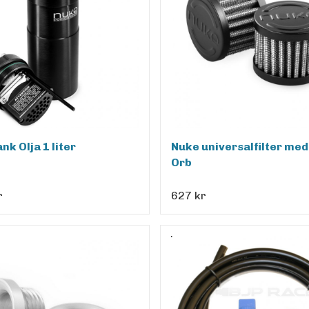
nk Olja 1 liter
Nuke universalfilter me
Orb
r
627 kr