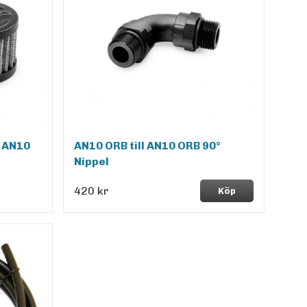
d AN10
AN10 ORB till AN10 ORB 90°
Nippel
420 kr
Köp