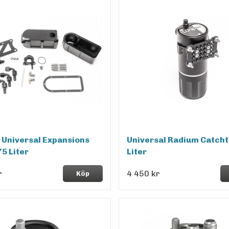
Universal Expansions
Universal Radium Catcht
75 Liter
Liter
r
4 450 kr
Köp