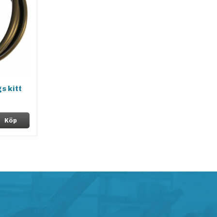
s kitt
Köp