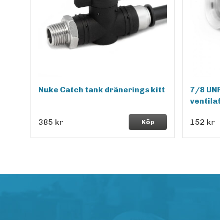
Nuke Catch tank dränerings kitt
7/8 UN
ventila
385 kr
152 kr
Köp