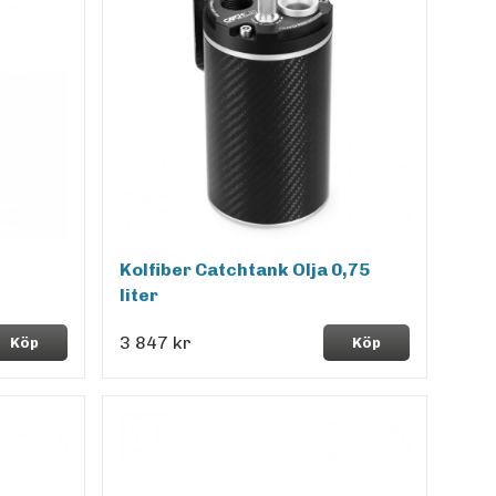
Kolfiber Catchtank Olja 0,75
liter
3 847 kr
Köp
Köp