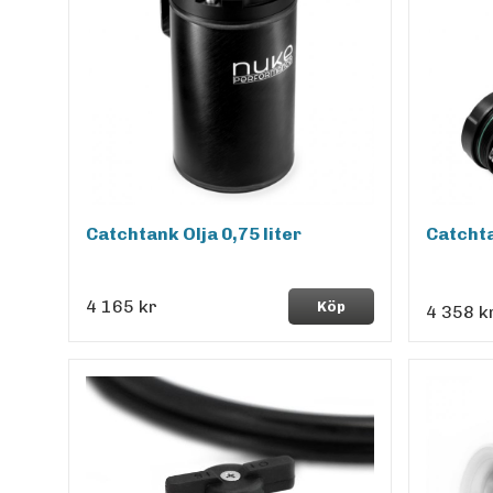
Catchtank Olja 0,75 liter
Catchta
4 165 kr
Köp
4 358 k