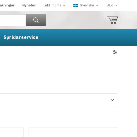
räkningar
Nyheter
Spridarservice