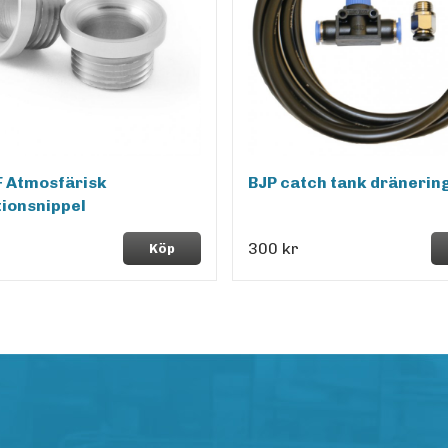
F Atmosfärisk
BJP catch tank dränering
tionsnippel
300 kr
Köp