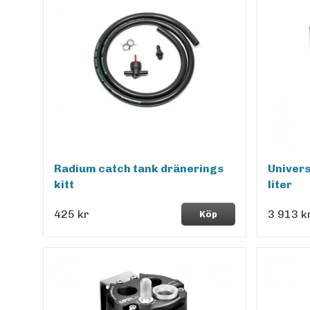
Radium catch tank dränerings
Univers
kitt
liter
425 kr
3 913 k
Köp