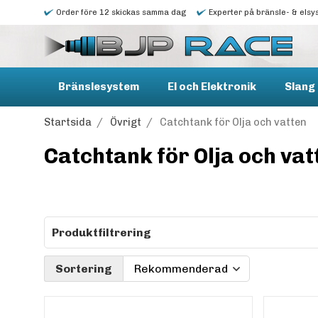
Order före 12 skickas samma dag
Experter på bränsle- & elsy
Bränslesystem
El och Elektronik
Slang 
Startsida
/
Övrigt
/
Catchtank för Olja och vatten
Catchtank för Olja och vat
Produktfiltrering
Sortering