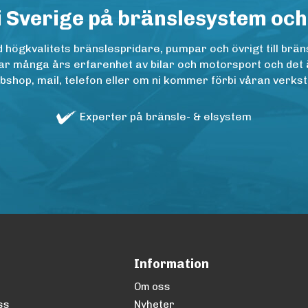
i Sverige på bränslesystem och
ögkvalitets bränslespridare, pumpar och övrigt till bräns
r många års erfarenhet av bilar och motorsport och det är n
op, mail, telefon eller om ni kommer förbi våran verkstad
Experter på bränsle- & elsystem
Information
Om oss
ss
Nyheter