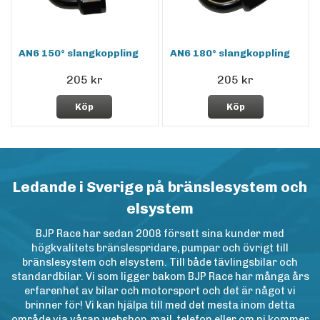
AN6 150° slangkoppling
AN6 180° slangkoppling
205 kr
205 kr
Köp
Köp
Ledande i Sverige på bränslesystem och
elsystem
BJP Race har sedan 2008 försett sina kunder med
högkvalitets bränslespridare, pumpar och övrigt till
bränslesystem och elsystem. Till både tävlingsbilar och
standardbilar. Vi som ligger bakom BJP Race har många års
erfarenhet av bilar och motorsport och det är något vi
brinner för! Vi kan hjälpa till med det mesta inom detta
område via våran webshop, mail, telefon eller om ni kommer