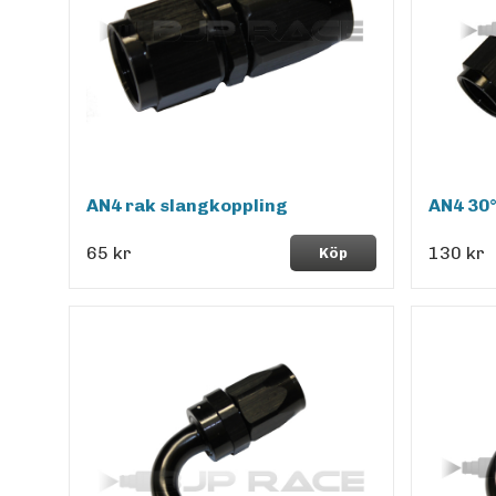
AN4 rak slangkoppling
AN4 30°
65 kr
130 kr
Köp