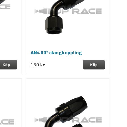
AN4 60° slangkoppling
150 kr
Köp
Köp