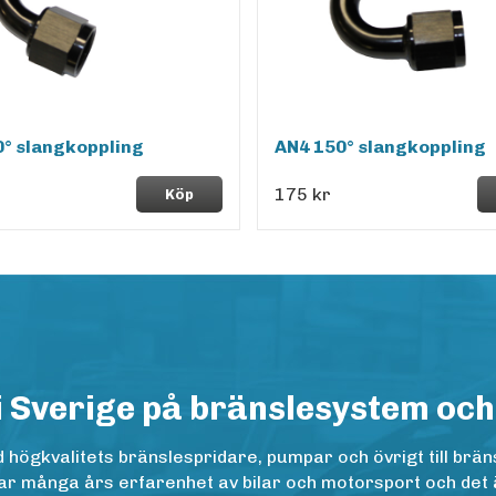
° slangkoppling
AN4 150° slangkoppling
175 kr
Köp
i Sverige på bränslesystem och
ögkvalitets bränslespridare, pumpar och övrigt till bräns
r många års erfarenhet av bilar och motorsport och det är n