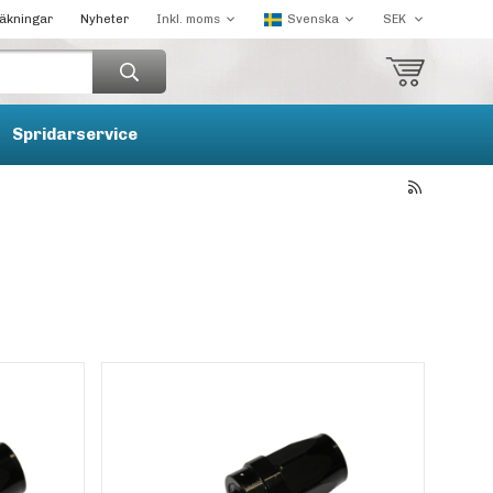
räkningar
Nyheter
Spridarservice