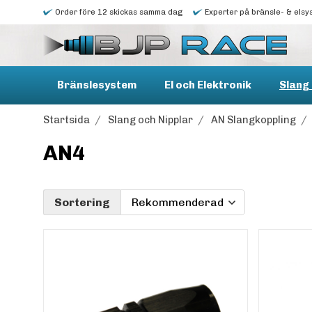
Order före 12 skickas samma dag
Experter på bränsle- & elsy
Bränslesystem
El och Elektronik
Slang 
Startsida
/
Slang och Nipplar
/
AN Slangkoppling
/
AN4
Sortering