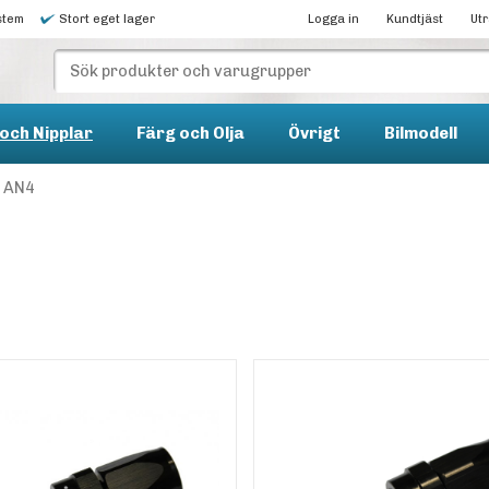
stem
Stort eget lager
Logga in
Kundtjäst
Ut
och Nipplar
Färg och Olja
Övrigt
Bilmodell
AN4