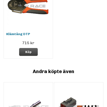
Klämtång DTP
715 kr
Köp
Andra köpte även