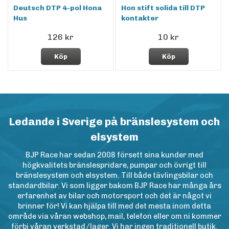
Deutsch DTP 4-pol Hona
Hon stift solida till DTP
Hus
kontakter
126 kr
10 kr
Köp
Köp
Ledande i Sverige på bränslesystem och
elsystem
BJP Race har sedan 2008 försett sina kunder med
högkvalitets bränslespridare, pumpar och övrigt till
bränslesystem och elsystem. Till både tävlingsbilar och
standardbilar. Vi som ligger bakom BJP Race har många års
erfarenhet av bilar och motorsport och det är något vi
brinner för! Vi kan hjälpa till med det mesta inom detta
område via våran webshop, mail, telefon eller om ni kommer
förbi våran verkstad/lager. Vi har ingen traditionell butik.