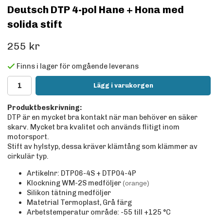
Deutsch DTP 4-pol Hane + Hona med
solida stift
255 kr
Finns i lager för omgående leverans
Lägg i varukorgen
Produktbeskrivning:
DTP är en mycket bra kontakt när man behöver en säker
skarv. Mycket bra kvalitet och används flitigt inom
motorsport.
Stift av hylstyp, dessa kräver klämtång som klämmer av
cirkulär typ.
Artikelnr: DTP06-4S + DTP04-4P
Klockning WM-2S medföljer
(orange)
Silikon tätning medföljer
Matetrial Termoplast, Grå färg
Arbetstemperatur område: -55 till +125
°C