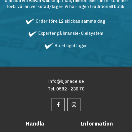
område via våran webshop, mail, telefon eller om ni kommer
förbi våran verkstad/lager. Vi har ingen traditionell butik.
Order före 12 skickas samma dag
Experter på bränsle- & elsystem
Stort eget lager
info@bjprace.se
Tel. 0582 - 230 70
Handla
Information