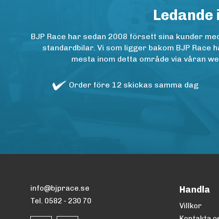
Ledande 
BJP Race har sedan 2008 försett sina kunder med h
standardbilar. Vi som ligger bakom BJP Race ha
mesta inom detta område via våran websh
Order före 12 skickas samma dag
info@bjprace.se
Handla
Tel. 0582 - 230 70
Villkor
Kontakta o