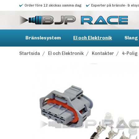
Order före 12 skickas samma dag
Experter på bränsle- & elsy
Bränslesystem
El och Elektronik
Slang 
Startsida
/
El och Elektronik
/
Kontakter
/
4-Polig