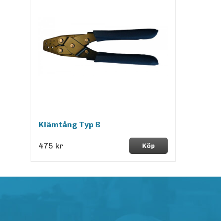
Klämtång Typ B
475 kr
Köp