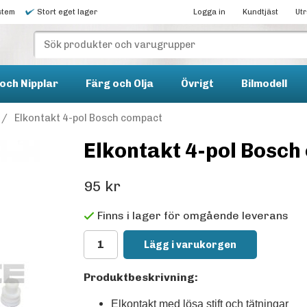
stem
Stort eget lager
Logga in
Kundtjäst
Ut
och Nipplar
Färg och Olja
Övrigt
Bilmodell
/
Elkontakt 4-pol Bosch compact
Elkontakt 4-pol Bosc
95 kr
Finns i lager för omgående leverans
Lägg i varukorgen
Produktbeskrivning:
Elkontakt med lösa stift och tätningar