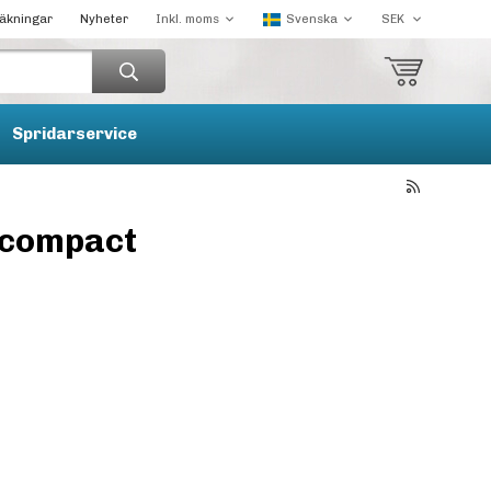
räkningar
Nyheter
Spridarservice
h compact