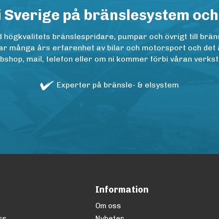
i Sverige på bränslesystem och
ögkvalitets bränslespridare, pumpar och övrigt till bräns
r många års erfarenhet av bilar och motorsport och det är n
op, mail, telefon eller om ni kommer förbi våran verkstad
Experter på bränsle- & elsystem
Information
Om oss
ss
Nyheter