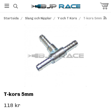
Startsida
/
Slang och Nipplar
/
Y och T Kors
/
T-kors 5mm
T-kors 5mm
118 kr