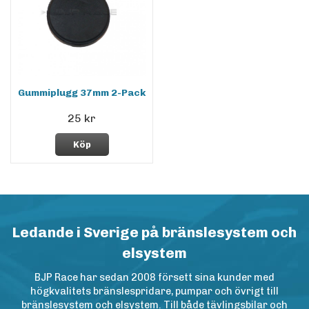
Gummiplugg 37mm 2-Pack
25 kr
Köp
Ledande i Sverige på bränslesystem och
elsystem
BJP Race har sedan 2008 försett sina kunder med
högkvalitets bränslespridare, pumpar och övrigt till
bränslesystem och elsystem. Till både tävlingsbilar och