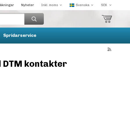
räkningar
Nyheter
Spridarservice
ll DTM kontakter