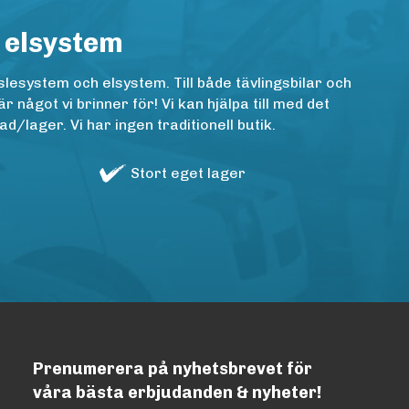
 elsystem
lesystem och elsystem. Till både tävlingsbilar och
ågot vi brinner för! Vi kan hjälpa till med det
/lager. Vi har ingen traditionell butik.
Stort eget lager
Prenumerera på nyhetsbrevet för
våra bästa erbjudanden & nyheter!