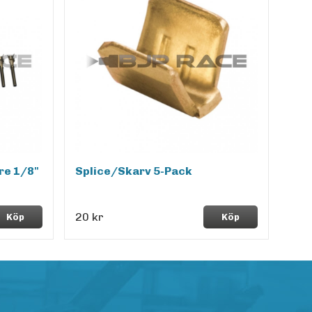
re 1/8"
Splice/Skarv 5-Pack
20 kr
Köp
Köp