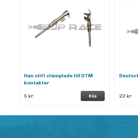
Han stift stämplade till DTM
Deutsc
kontakter
5 kr
22 kr
Köp