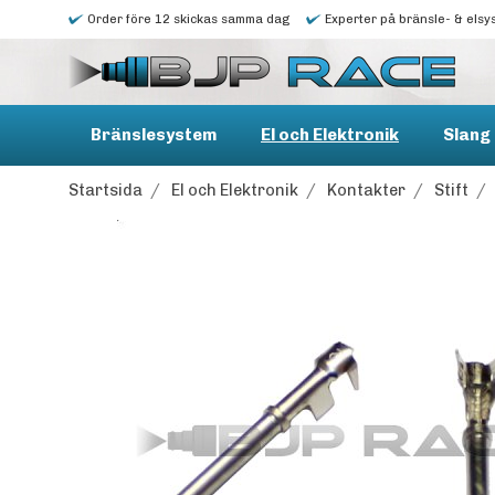
Order före 12 skickas samma dag
Experter på bränsle- & elsy
Bränslesystem
El och Elektronik
Slang 
Startsida
/
El och Elektronik
/
Kontakter
/
Stift
/