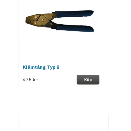
Klämtång Typ B
475 kr
Köp