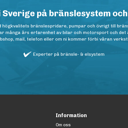
i Sverige på bränslesystem och
ögkvalitets bränslespridare, pumpar och övrigt till bräns
r många års erfarenhet av bilar och motorsport och det är n
op, mail, telefon eller om ni kommer förbi våran verkstad
Experter på bränsle- & elsystem
Information
Om oss