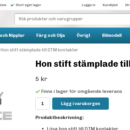
stem
Stort eget lager
Logga in
Kundtjäst
Ut
och Nipplar
Färg och Olja
Övrigt
Bilmodell
Hon stift stämplade till DTM kontakter
Hon stift stämplade ti
5 kr
Finns i lager för omgående leverans
Lägg i varukorgen
Produktbeskrivning:
Lösa hon stift till DTM kontakter