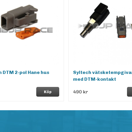
h DTM 2-pol Hane hus
Syltech vätsketempgiva
med DTM-kontakt
490 kr
Köp