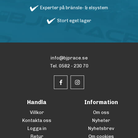
Experter på bränsle- & elsystem
Stort eget lager
info@bjprace.se
Tel. 0582 - 230 70
Handla
Information
Villkor
Om oss
Kontakta oss
Nyheter
Logga in
Nyhetsbrev
Retur
Om cookies