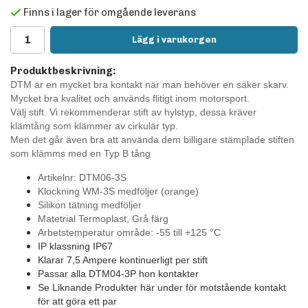
Finns i lager för omgående leverans
Lägg i varukorgen
Produktbeskrivning:
DTM är en mycket bra kontakt när man behöver en säker skarv.
Mycket bra kvalitet och används flitigt inom motorsport.
Välj stift. Vi rekommenderar stift av hylstyp, dessa kräver
klämtång som klämmer av cirkulär typ.
Men det går även bra att använda dem billigare stämplade stiften
som klämms med en Typ B tång
Artikelnr: DTM06-3S
Klockning WM-3
S medföljer
(orange)
Silikon tätning medföljer
Matetrial Termoplast, Grå färg
Arbetstemperatur område: -55 till +125
°C
IP klassning IP67
Klarar 7,5 Ampere kontinuerligt per stift
Passar alla DTM04-3P hon kontakter
Se Liknande Produkter här under för motstående kontakt
för att göra ett par