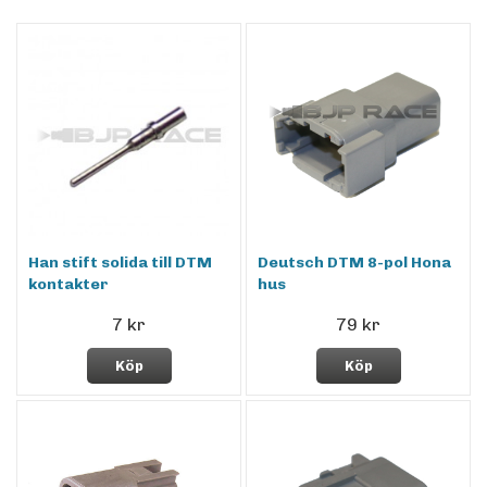
Han stift solida till DTM
Deutsch DTM 8-pol Hona
kontakter
hus
7 kr
79 kr
Köp
Köp