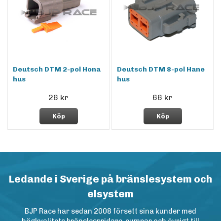
Deutsch DTM 2-pol Hona
Deutsch DTM 8-pol Hane
hus
hus
26 kr
66 kr
Köp
Köp
Ledande i Sverige på bränslesystem och
elsystem
BJP Race har sedan 2008 försett sina kunder med