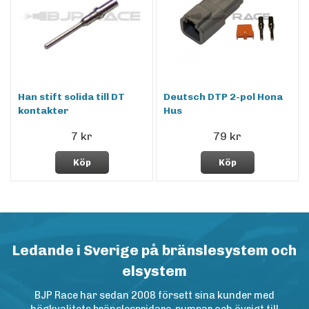
Han stift solida till DT
Deutsch DTP 2-pol Hona
kontakter
Hus
7 kr
79 kr
Köp
Köp
Ledande i Sverige på bränslesystem och
elsystem
BJP Race har sedan 2008 försett sina kunder med