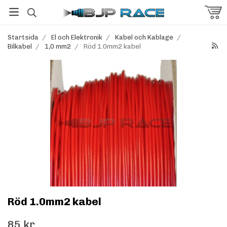
Startsida
/
El och Elektronik
/
Kabel och Kablage
/
Bilkabel
/
1,0 mm2
/
Röd 1.0mm2 kabel
Röd 1.0mm2 kabel
85 kr